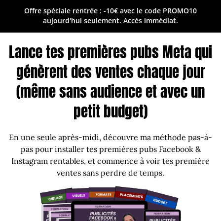
Offre spéciale rentrée :
-10€
avec le code
PROMO10
aujourd'hui seulement. Accès immédiat.
Lance tes premières pubs Meta qui
génèrent des ventes chaque jour
(même sans audience et avec un
petit budget)
En une seule après-midi, découvre ma méthode pas-à-
pas pour installer tes premières pubs Facebook &
Instagram rentables, et commence à voir tes première
ventes sans perdre de temps.