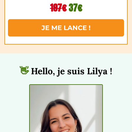
197
€
37€
JE ME LANCE !
👋
Hello, je suis Lilya !