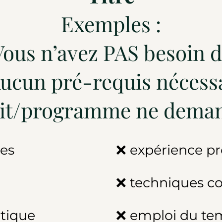
Exemples :
Vous n’avez PAS besoin 
Aucun pré-requis nécessa
uit/programme ne dema
es
❌ expérience pr
❌ techniques co
atique
❌ emploi du tem