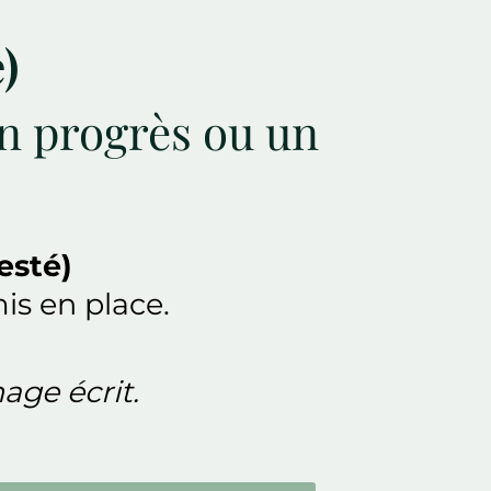
)
un progrès ou un
esté)
is en place.
age écrit.