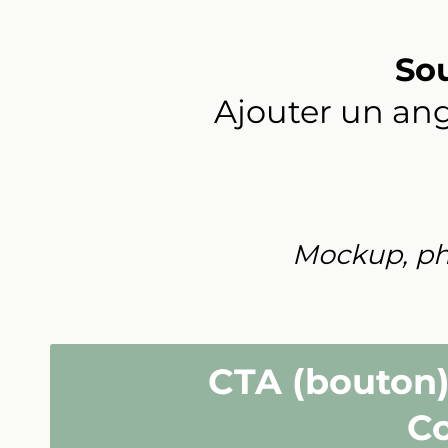
Sou
Ajouter un angl
Mockup, pho
CTA (bouton) 
Co