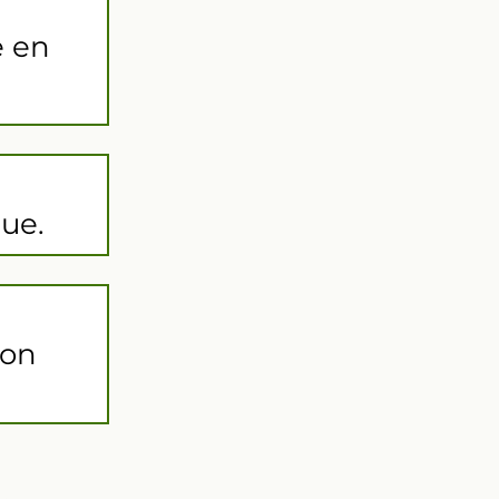
e en
que.
ion