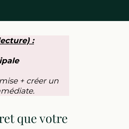
ecture) :
ipale
mise + créer un
immédiate.
cret que votre