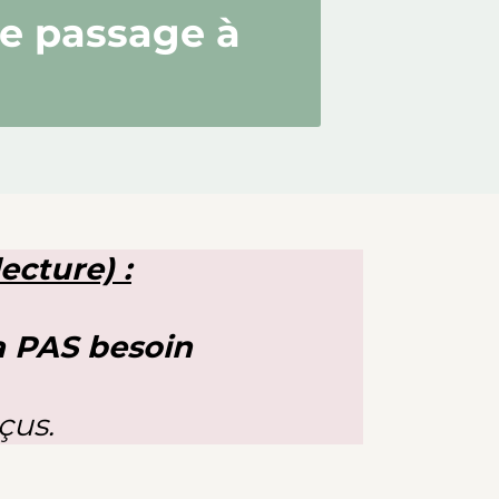
le passage à
ecture) :
’a PAS besoin
çus.