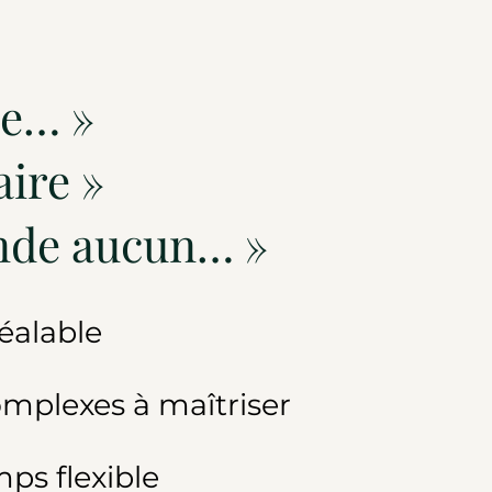
de… »
ire »
nde aucun… »
éalable
mplexes à maîtriser
ps flexible