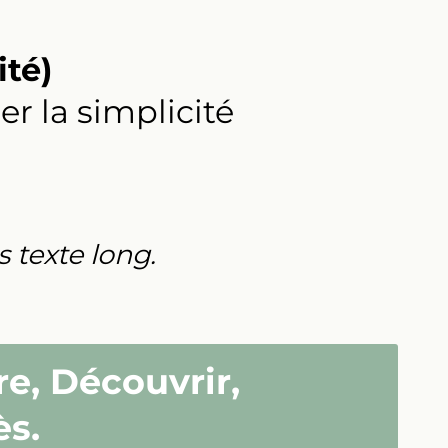
ité)
er la simplicité
 texte long.
re, Découvrir,
ès.