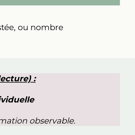
stée, ou nombre
ecture) :
ividuelle
mation observable.