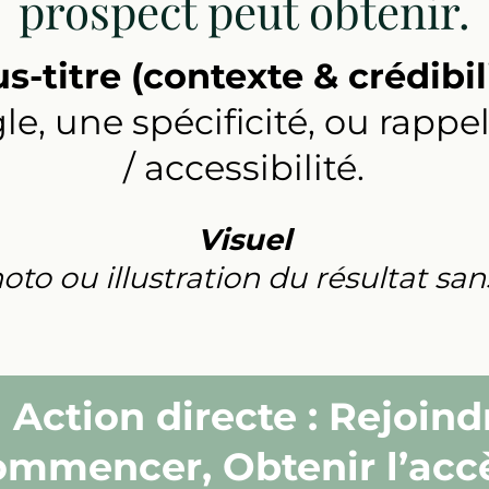
prospect peut obtenir.
s-titre (contexte & crédibil
e, une spécificité, ou rappel
/ accessibilité.
Visuel
to ou illustration du résultat sans
Action directe : Rejoind
mmencer, Obtenir l’acc