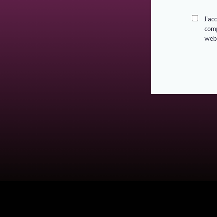
J'ac
comp
webi