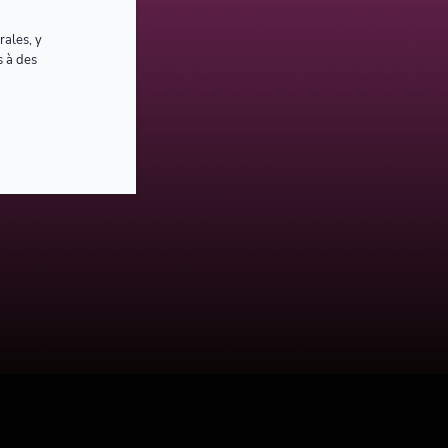
rales, y
s à des