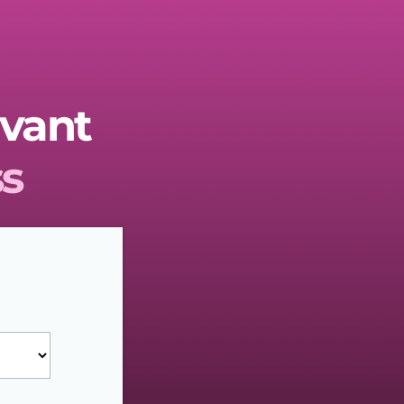
avant
s