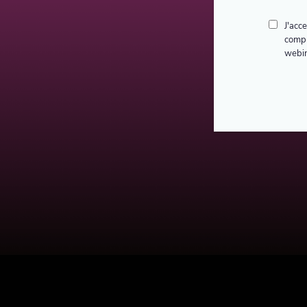
J'acc
compr
webin