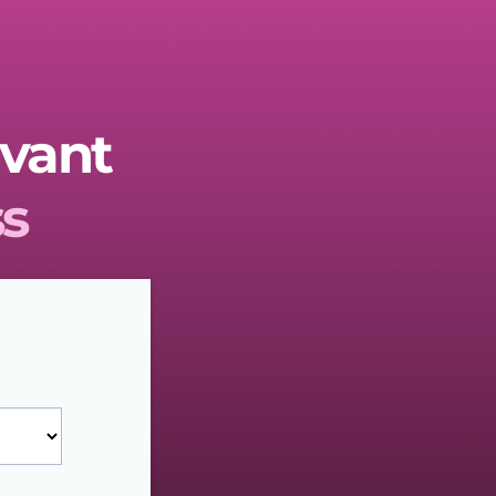
avant
s