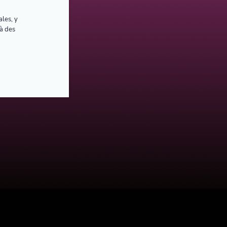
les, y
 à des