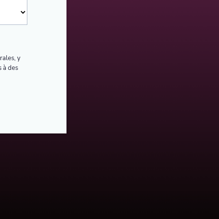
rales, y
s à des