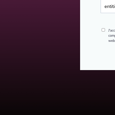
J'ac
comp
webi