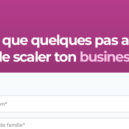
 que quelques pas 
e scaler ton
busines