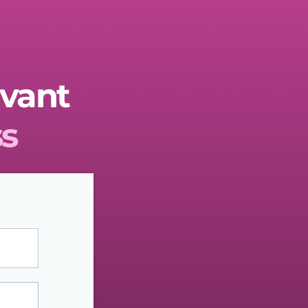
avant
s